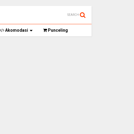
SEARCH
Akomodasi
Punceling