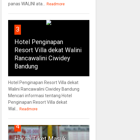
panas WALINI ata...
Readmore
3
Hotel Penginapan
Resort Villa dekat Walini
Rancawalini Ciwidey
Bandung
Hotel Penginapan Resort Villa dekat
Walini Rancawalini Ciwidey Bandung
Mencari informasi tentang Hotel
Penginapan Resort Villa dekat
Wal...
Readmore
4
Harga Tiket Masuk