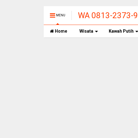
WA 0813-2373-99
MENU
PANAS ALAMI T
Home
Wisata
Kawah Putih
BANDUNG