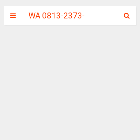
WA 0813-2373-
9973 | WALINI
CIWALINI AIR
PANAS ALAMI
TERBERSIH
CIWIDEY
BANDUNG