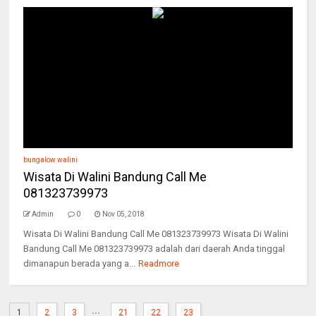
bungalow walini
Wisata Di Walini Bandung Call Me
081323739973
Admin
0
Nov 05, 2018
Wisata Di Walini Bandung Call Me 081323739973 Wisata Di Walini
Bandung Call Me 081323739973 adalah dari daerah Anda tinggal
dimanapun berada yang a...
Readmore
...
1
2
3
21
22
23