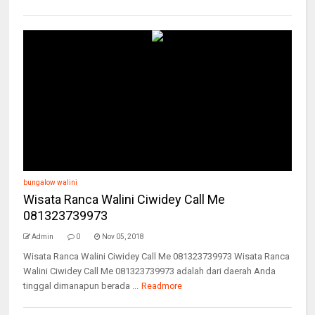
bungalow walini
Wisata Ranca Walini Ciwidey Call Me
081323739973
Admin
0
Nov 05, 2018
Wisata Ranca Walini Ciwidey Call Me 081323739973 Wisata Ranca
Walini Ciwidey Call Me 081323739973 adalah dari daerah Anda
tinggal dimanapun berada ...
Readmore