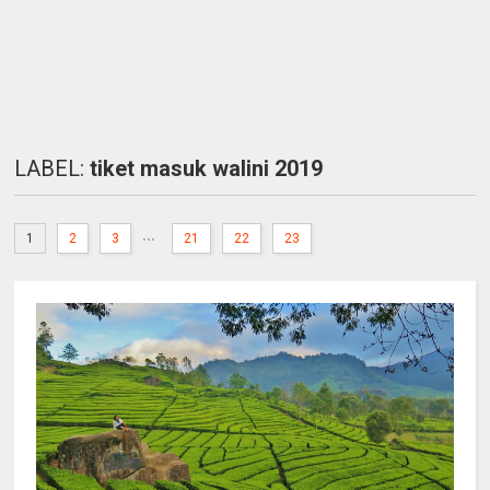
LABEL:
tiket masuk walini 2019
...
1
2
3
21
22
23