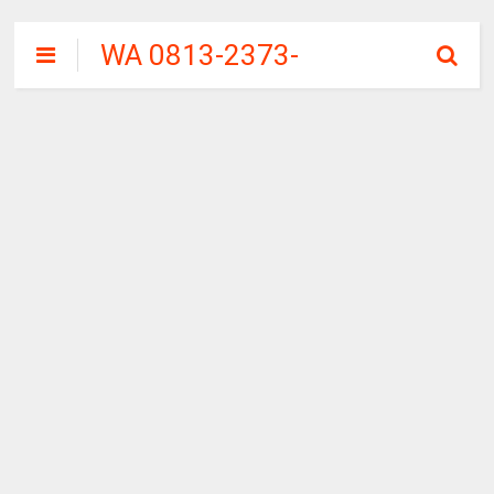
WA 0813-2373-
9973 | WALINI
CIWALINI AIR
PANAS ALAMI
TERBERSIH
CIWIDEY
BANDUNG