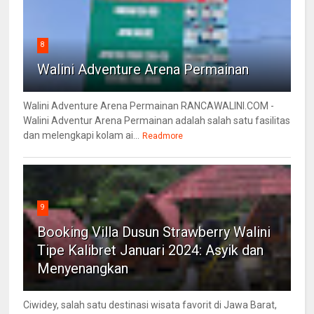
8
Walini Adventure Arena Permainan
Walini Adventure Arena Permainan RANCAWALINI.COM -
Walini Adventur Arena Permainan adalah salah satu fasilitas
dan melengkapi kolam ai...
Readmore
9
Booking Villa Dusun Strawberry Walini
Tipe Kalibret Januari 2024: Asyik dan
Menyenangkan
Ciwidey, salah satu destinasi wisata favorit di Jawa Barat,