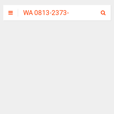
WA 0813-2373-
9973 | WALINI
CIWALINI AIR
PANAS ALAMI
TERBERSIH
CIWIDEY
BANDUNG