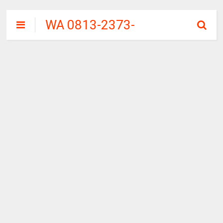
WA 0813-2373-
9973 | WALINI
CIWALINI AIR
PANAS ALAMI
TERBERSIH
CIWIDEY
BANDUNG