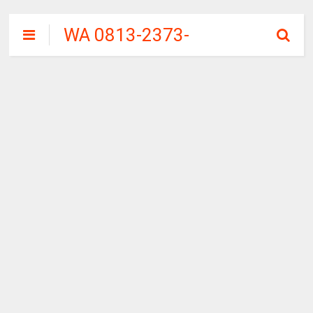
WA 0813-2373-
9973 | WALINI
CIWALINI AIR
PANAS ALAMI
TERBERSIH
CIWIDEY
BANDUNG