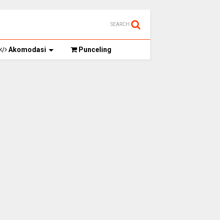
SEARCH
Akomodasi
Punceling