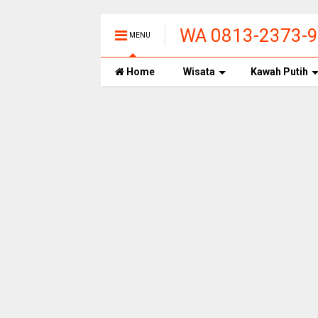
WA 0813-2373-99
MENU
PANAS ALAMI T
Home
Wisata
Kawah Putih
BANDUNG