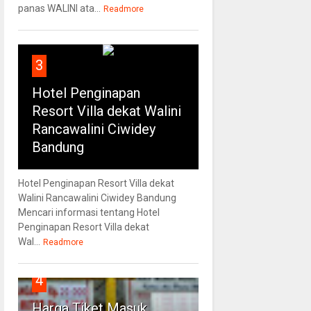
panas WALINI ata...
Readmore
3
Hotel Penginapan
Resort Villa dekat Walini
Rancawalini Ciwidey
Bandung
Hotel Penginapan Resort Villa dekat
Walini Rancawalini Ciwidey Bandung
Mencari informasi tentang Hotel
Penginapan Resort Villa dekat
Wal...
Readmore
4
Harga Tiket Masuk