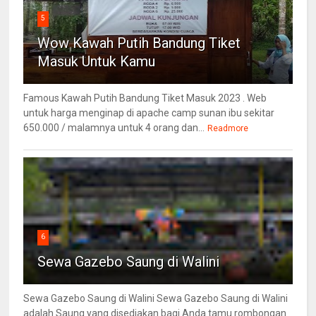
5
Wow Kawah Putih Bandung Tiket
Masuk Untuk Kamu
Famous Kawah Putih Bandung Tiket Masuk 2023 . Web
untuk harga menginap di apache camp sunan ibu sekitar
650.000 / malamnya untuk 4 orang dan...
Readmore
6
Sewa Gazebo Saung di Walini
Sewa Gazebo Saung di Walini Sewa Gazebo Saung di Walini
adalah Saung yang disediakan bagi Anda tamu rombongan