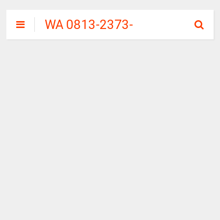
WA 0813-2373-
9973 | WALINI
CIWALINI AIR
PANAS ALAMI
TERBERSIH
CIWIDEY
BANDUNG