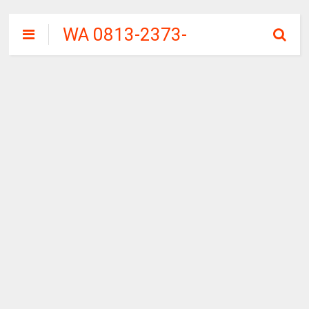
WA 0813-2373-
9973 | WALINI
CIWALINI AIR
PANAS ALAMI
TERBERSIH
CIWIDEY
BANDUNG