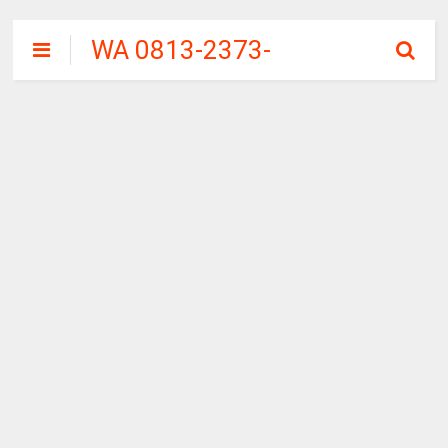
WA 0813-2373-
9973 | WALINI
CIWALINI AIR
PANAS ALAMI
TERBERSIH
CIWIDEY
BANDUNG