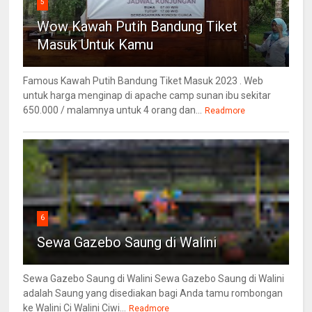
5
Wow Kawah Putih Bandung Tiket
Masuk Untuk Kamu
Famous Kawah Putih Bandung Tiket Masuk 2023 . Web
untuk harga menginap di apache camp sunan ibu sekitar
650.000 / malamnya untuk 4 orang dan...
Readmore
6
Sewa Gazebo Saung di Walini
Sewa Gazebo Saung di Walini Sewa Gazebo Saung di Walini
adalah Saung yang disediakan bagi Anda tamu rombongan
ke Walini Ci Walini Ciwi...
Readmore