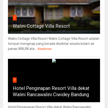
2
Walini Cottage Villa Resort
Walini Cottage Villa Resort Walini Cottage Villa Resort adalah
tempat menginap yang berada disekitar wisata kolam air
panas WALINI ata...
Readmore
3
Hotel Penginapan Resort Villa dekat
Walini Rancawalini Ciwidey Bandung
Hotel Penginapan Resort Villa dekat Walini Rancawalini