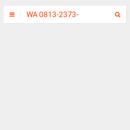
WA 0813-2373-
9973 | WALINI
CIWALINI AIR
PANAS ALAMI
TERBERSIH
CIWIDEY
BANDUNG