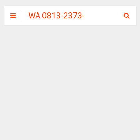
WA 0813-2373-
9973 | WALINI
CIWALINI AIR
PANAS ALAMI
TERBERSIH
CIWIDEY
BANDUNG