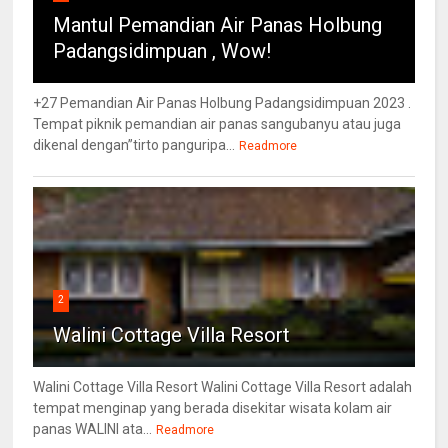
Mantul Pemandian Air Panas Holbung
Padangsidimpuan , Wow!
+27 Pemandian Air Panas Holbung Padangsidimpuan 2023 .
Tempat piknik pemandian air panas sangubanyu atau juga
dikenal dengan”tirto panguripa...
Readmore
2
Walini Cottage Villa Resort
Walini Cottage Villa Resort Walini Cottage Villa Resort adalah
tempat menginap yang berada disekitar wisata kolam air
panas WALINI ata...
Readmore