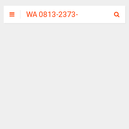
WA 0813-2373-
9973 | WALINI
CIWALINI AIR
PANAS ALAMI
TERBERSIH
CIWIDEY
BANDUNG