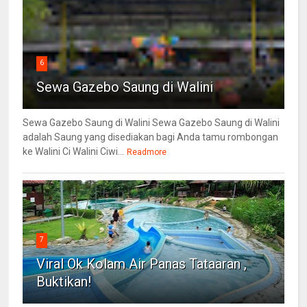
6
Sewa Gazebo Saung di Walini
Sewa Gazebo Saung di Walini Sewa Gazebo Saung di Walini
adalah Saung yang disediakan bagi Anda tamu rombongan
ke Walini Ci Walini Ciwi...
Readmore
7
Viral Ok Kolam Air Panas Tataaran ,
Buktikan!