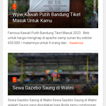
5
Wow Kawah Putih Bandung Tiket
Masuk Untuk Kamu
Famous Kawah Putih Bandung Tiket Masuk 2023 . Web
untuk harga menginap di apache camp sunan ibu sekitar
650.000 / malamnya untuk 4 orang dan...
Readmore
6
Sewa Gazebo Saung di Walini
Sewa Gazebo Saung di Walini Sewa Gazebo Saung di Walini
adalah Saung yang disediakan bagi Anda tamu rombongan