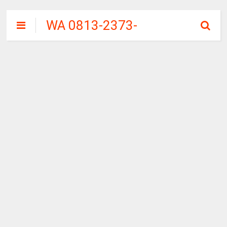
WA 0813-2373-
9973 | WALINI
CIWALINI AIR
PANAS ALAMI
TERBERSIH
CIWIDEY
BANDUNG