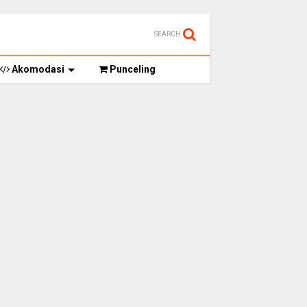
SEARCH
Akomodasi
Punceling