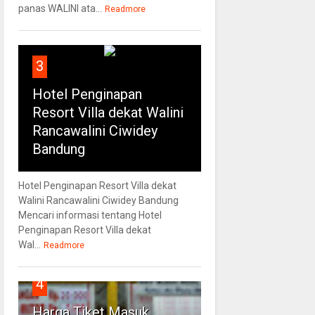
panas WALINI ata...
Readmore
3
Hotel Penginapan
Resort Villa dekat Walini
Rancawalini Ciwidey
Bandung
Hotel Penginapan Resort Villa dekat
Walini Rancawalini Ciwidey Bandung
Mencari informasi tentang Hotel
Penginapan Resort Villa dekat
Wal...
Readmore
4
Harga Tiket Masuk