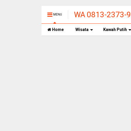
WA 0813-2373-99
MENU
PANAS ALAMI T
Home
Wisata
Kawah Putih
BANDUNG