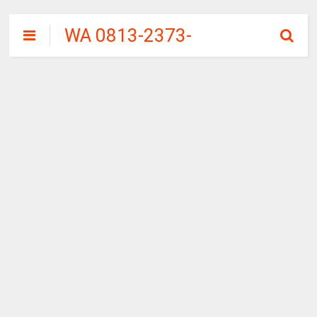
WA 0813-2373-
9973 | WALINI
CIWALINI AIR
PANAS ALAMI
TERBERSIH
CIWIDEY
BANDUNG