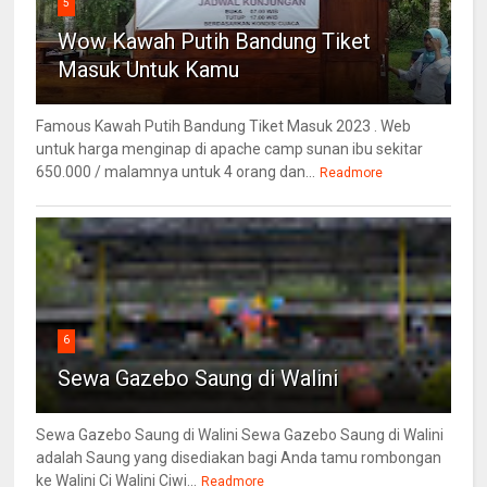
5
Wow Kawah Putih Bandung Tiket
Masuk Untuk Kamu
Famous Kawah Putih Bandung Tiket Masuk 2023 . Web
untuk harga menginap di apache camp sunan ibu sekitar
650.000 / malamnya untuk 4 orang dan...
Readmore
6
Sewa Gazebo Saung di Walini
Sewa Gazebo Saung di Walini Sewa Gazebo Saung di Walini
adalah Saung yang disediakan bagi Anda tamu rombongan
ke Walini Ci Walini Ciwi...
Readmore