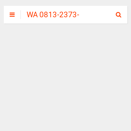
WA 0813-2373-
9973 | WALINI
CIWALINI AIR
PANAS ALAMI
TERBERSIH
CIWIDEY
BANDUNG