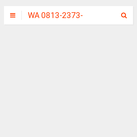
WA 0813-2373-
9973 | WALINI
CIWALINI AIR
PANAS ALAMI
TERBERSIH
CIWIDEY
BANDUNG