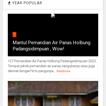
YEAR POPULAR
1
Mantul Pemandian Air Panas Holbung
Padangsidimpuan , Wow!
+27 Pemandian Air Panas Holbung Padangsidimpuan 2023 .
Tempat piknik pemandian air panas sangubanyu atau juga
dikenal dengan”tirto panguripa...
Readmore