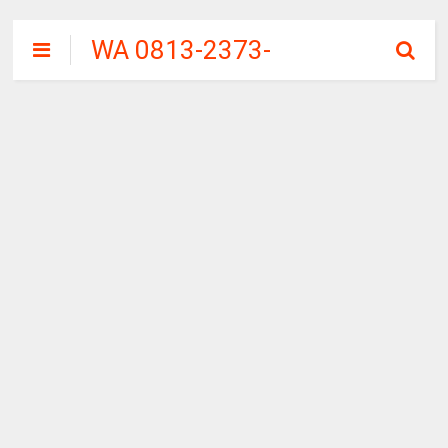
WA 0813-2373-
9973 | WALINI
CIWALINI AIR
PANAS ALAMI
TERBERSIH
CIWIDEY
BANDUNG