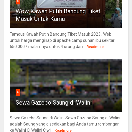
5
Wow Kawah Putih Bandung Tiket
Masuk Untuk Kamu
Famous Kawah Putih Bandung Tiket Masuk 2023 . Web
untuk harga menginap di apache camp sunan ibu sekitar
650.000 / malamnya untuk 4 orang dan...
Readmore
6
Sewa Gazebo Saung di Walini
Sewa Gazebo Saung di Walini Sewa Gazebo Saung di Walini
adalah Saung yang disediakan bagi Anda tamu rombongan
ke Walini Ci Walini Ciwi...
Readmore