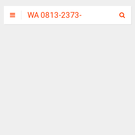
WA 0813-2373-
9973 | WALINI
CIWALINI AIR
PANAS ALAMI
TERBERSIH
CIWIDEY
BANDUNG