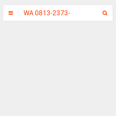
WA 0813-2373-
9973 | WALINI
CIWALINI AIR
PANAS ALAMI
TERBERSIH
CIWIDEY
BANDUNG