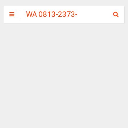
WA 0813-2373-
9973 | WALINI
CIWALINI AIR
PANAS ALAMI
TERBERSIH
CIWIDEY
BANDUNG