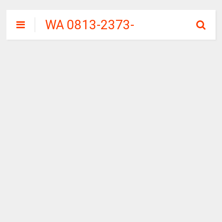
WA 0813-2373-
9973 | WALINI
CIWALINI AIR
PANAS ALAMI
TERBERSIH
CIWIDEY
BANDUNG