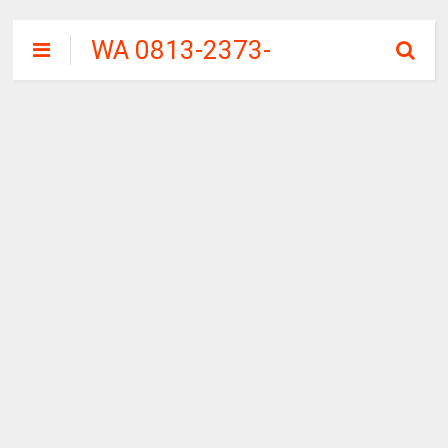
WA 0813-2373-
9973 | WALINI
CIWALINI AIR
PANAS ALAMI
TERBERSIH
CIWIDEY
BANDUNG