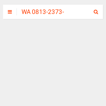
WA 0813-2373-
9973 | WALINI
CIWALINI AIR
PANAS ALAMI
TERBERSIH
CIWIDEY
BANDUNG