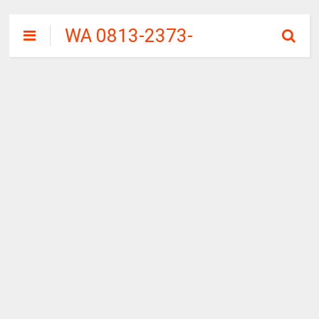
WA 0813-2373-
9973 | WALINI
CIWALINI AIR
PANAS ALAMI
TERBERSIH
CIWIDEY
BANDUNG