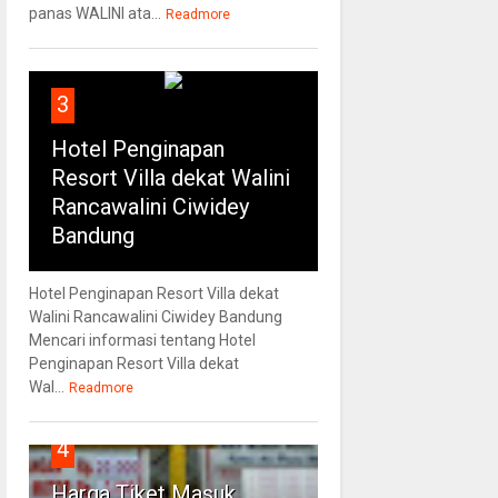
panas WALINI ata...
Readmore
3
Hotel Penginapan
Resort Villa dekat Walini
Rancawalini Ciwidey
Bandung
Hotel Penginapan Resort Villa dekat
Walini Rancawalini Ciwidey Bandung
Mencari informasi tentang Hotel
Penginapan Resort Villa dekat
Wal...
Readmore
4
Harga Tiket Masuk