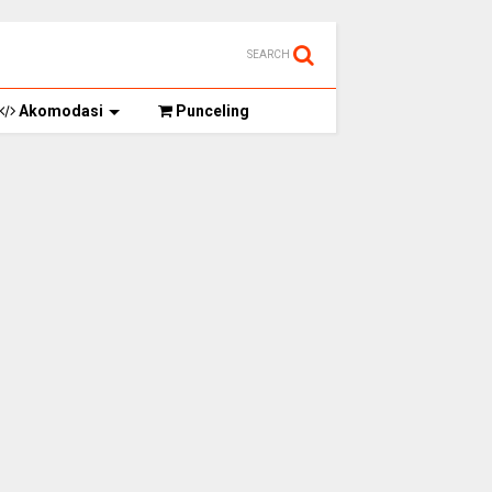
SEARCH
Akomodasi
Punceling