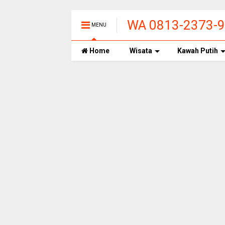
WA 0813-2373-99
MENU
PANAS ALAMI T
Home
Wisata
Kawah Putih
BANDUNG