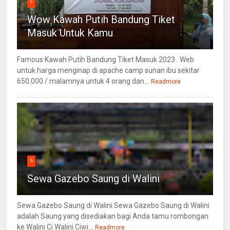
5
Wow Kawah Putih Bandung Tiket
Masuk Untuk Kamu
Famous Kawah Putih Bandung Tiket Masuk 2023 . Web
untuk harga menginap di apache camp sunan ibu sekitar
650.000 / malamnya untuk 4 orang dan...
Readmore
6
Sewa Gazebo Saung di Walini
Sewa Gazebo Saung di Walini Sewa Gazebo Saung di Walini
adalah Saung yang disediakan bagi Anda tamu rombongan
ke Walini Ci Walini Ciwi...
Readmore