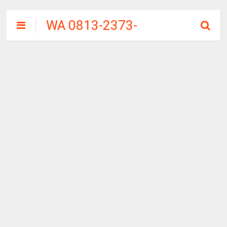
WA 0813-2373-
9973 | WALINI
CIWALINI AIR
PANAS ALAMI
TERBERSIH
CIWIDEY
BANDUNG