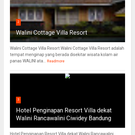
2
Walini Cottage Villa Resort
Walini Cottage Villa Resort Walini Cottage Villa Resort adalah
tempat menginap yang berada disekitar wisata kolam air
panas WALINI ata...
Readmore
3
Hotel Penginapan Resort Villa dekat
Walini Rancawalini Ciwidey Bandung
Hotel Penginapan Resort Villa dekat Walini Rancawalini