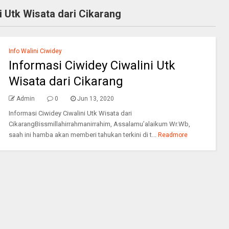
i Utk Wisata dari Cikarang
Info Walini Ciwidey
Informasi Ciwidey Ciwalini Utk
Wisata dari Cikarang
Admin
0
Jun 13, 2020
Informasi Ciwidey Ciwalini Utk Wisata dari
CikarangBissmillahirrahmanirrahim, Assalamu’alaikum Wr.Wb,
saah ini hamba akan memberi tahukan terkini di t...
Readmore