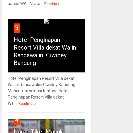
panas WALINI ata...
Readmore
3
Hotel Penginapan
Resort Villa dekat Walini
Rancawalini Ciwidey
Bandung
Hotel Penginapan Resort Villa dekat
Walini Rancawalini Ciwidey Bandung
Mencari informasi tentang Hotel
Penginapan Resort Villa dekat
Wal...
Readmore
4
Harga Tiket Masuk