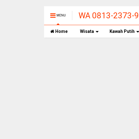
WA 0813-2373-99
MENU
PANAS ALAMI T
Home
Wisata
Kawah Putih
BANDUNG