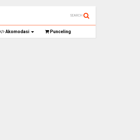
SEARCH
Akomodasi
Punceling