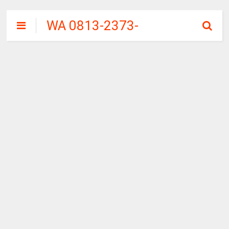
WA 0813-2373-
9973 | WALINI
CIWALINI AIR
PANAS ALAMI
TERBERSIH
CIWIDEY
BANDUNG