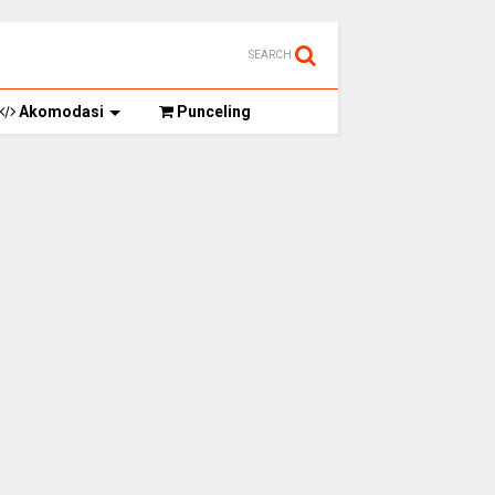
SEARCH
Akomodasi
Punceling