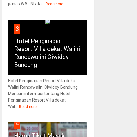
panas WALINI ata...
Readmore
3
Hotel Penginapan
Resort Villa dekat Walini
Rancawalini Ciwidey
Bandung
Hotel Penginapan Resort Villa dekat
Walini Rancawalini Ciwidey Bandung
Mencari informasi tentang Hotel
Penginapan Resort Villa dekat
Wal...
Readmore
4
Harga Tiket Masuk