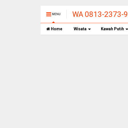
WA 0813-2373-99
MENU
PANAS ALAMI T
Home
Wisata
Kawah Putih
BANDUNG