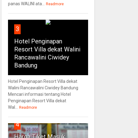
panas WALINI ata...
Readmore
3
Hotel Penginapan
Resort Villa dekat Walini
Rancawalini Ciwidey
Bandung
Hotel Penginapan Resort Villa dekat
Walini Rancawalini Ciwidey Bandung
Mencari informasi tentang Hotel
Penginapan Resort Villa dekat
Wal...
Readmore
4
Harga Tiket Masuk