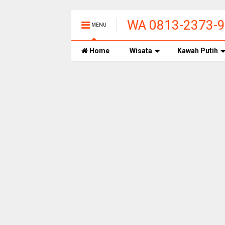
WA 0813-2373-99
MENU
PANAS ALAMI T
Home
Wisata
Kawah Putih
BANDUNG