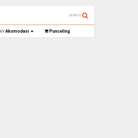
SEARCH
Akomodasi
Punceling