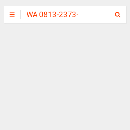
WA 0813-2373-
9973 | WALINI
CIWALINI AIR
PANAS ALAMI
TERBERSIH
CIWIDEY
BANDUNG