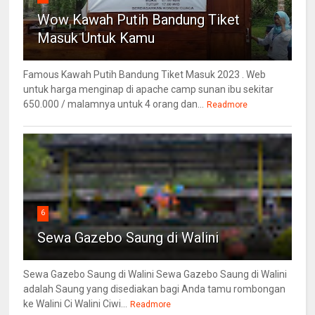
Wow Kawah Putih Bandung Tiket
Masuk Untuk Kamu
Famous Kawah Putih Bandung Tiket Masuk 2023 . Web
untuk harga menginap di apache camp sunan ibu sekitar
650.000 / malamnya untuk 4 orang dan...
Readmore
6
Sewa Gazebo Saung di Walini
Sewa Gazebo Saung di Walini Sewa Gazebo Saung di Walini
adalah Saung yang disediakan bagi Anda tamu rombongan
ke Walini Ci Walini Ciwi...
Readmore