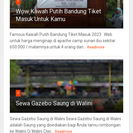
5
Wow Kawah Putih Bandung Tiket
Masuk Untuk Kamu
Famous Kawah Putih Bandung Tiket Masuk 2023 . Web
untuk harga menginap di apache camp sunan ibu sekitar
650.000 / malamnya untuk 4 orang dan...
Readmore
6
Sewa Gazebo Saung di Walini
Sewa Gazebo Saung di Walini Sewa Gazebo Saung di Walini
adalah Saung yang disediakan bagi Anda tamu rombongan
ke Walini Ci Walini Ciwi...
Readmore