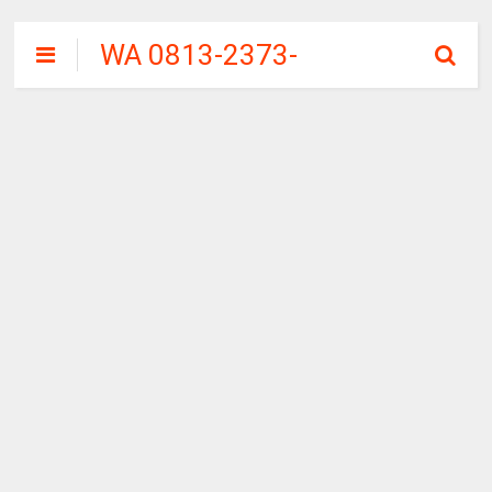
WA 0813-2373-
9973 | WALINI
CIWALINI AIR
PANAS ALAMI
TERBERSIH
CIWIDEY
BANDUNG