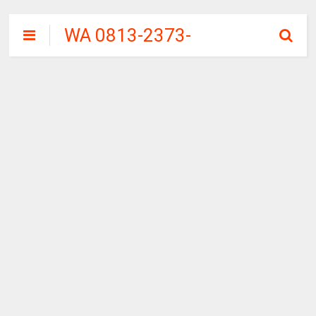
WA 0813-2373-
9973 | WALINI
CIWALINI AIR
PANAS ALAMI
TERBERSIH
CIWIDEY
BANDUNG