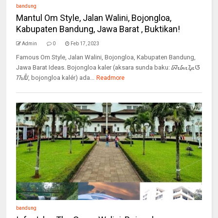
bandung
Mantul Om Style, Jalan Walini, Bojongloa,
Kabupaten Bandung, Jawa Barat , Buktikan!
Admin
0
Feb 17, 2023
Famous Om Style, Jalan Walini, Bojongloa, Kabupaten Bandung,
Jawa Barat Ideas. Bojongloa kaler (aksara sunda baku: ᮘᮧᮏᮧᮍᮣᮧᮃ
ᮊᮜᮦᮁ, bojongloa kalér) ada...
Readmore
bandung