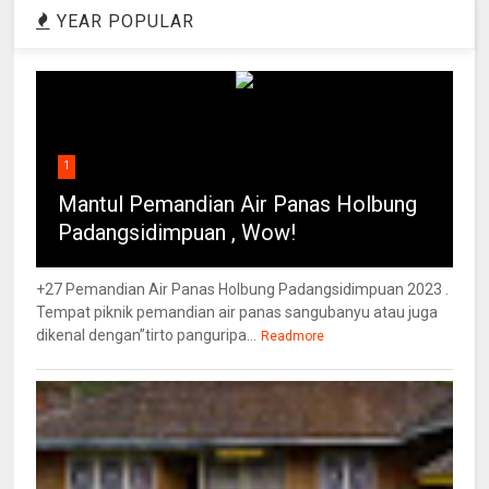
YEAR POPULAR
1
Mantul Pemandian Air Panas Holbung
Padangsidimpuan , Wow!
+27 Pemandian Air Panas Holbung Padangsidimpuan 2023 .
Tempat piknik pemandian air panas sangubanyu atau juga
dikenal dengan”tirto panguripa...
Readmore