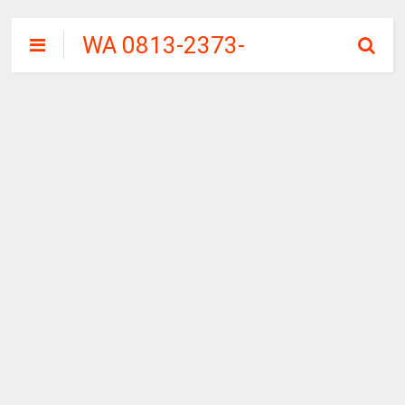
WA 0813-2373-
9973 | WALINI
CIWALINI AIR
PANAS ALAMI
TERBERSIH
CIWIDEY
BANDUNG