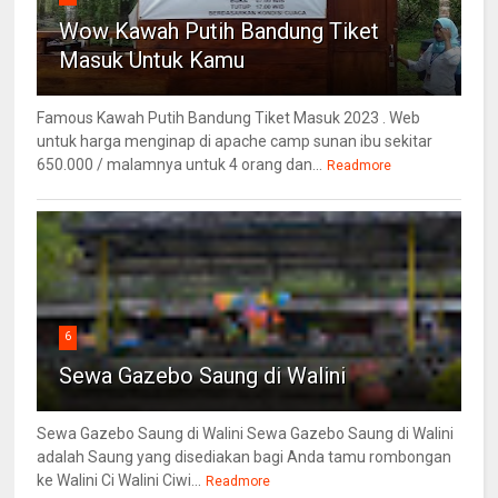
Wow Kawah Putih Bandung Tiket
Masuk Untuk Kamu
Famous Kawah Putih Bandung Tiket Masuk 2023 . Web
untuk harga menginap di apache camp sunan ibu sekitar
650.000 / malamnya untuk 4 orang dan...
Readmore
6
Sewa Gazebo Saung di Walini
Sewa Gazebo Saung di Walini Sewa Gazebo Saung di Walini
adalah Saung yang disediakan bagi Anda tamu rombongan
ke Walini Ci Walini Ciwi...
Readmore