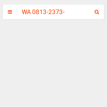
WA 0813-2373-
9973 | WALINI
CIWALINI AIR
PANAS ALAMI
TERBERSIH
CIWIDEY
BANDUNG