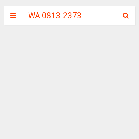
WA 0813-2373-
9973 | WALINI
CIWALINI AIR
PANAS ALAMI
TERBERSIH
CIWIDEY
BANDUNG