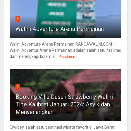
8
Walini Adventure Arena Permainan
Walini Adventure Arena Permainan RANCAWALINI.COM -
Walini Adventur Arena Permainan adalah salah satu fasilitas
dan melengkapi kolam ai...
Readmore
9
Booking Villa Dusun Strawberry Walini
Tipe Kalibret Januari 2024: Asyik dan
Menyenangkan
Ciwidey, salah satu destinasi wisata favorit di Jawa Barat,