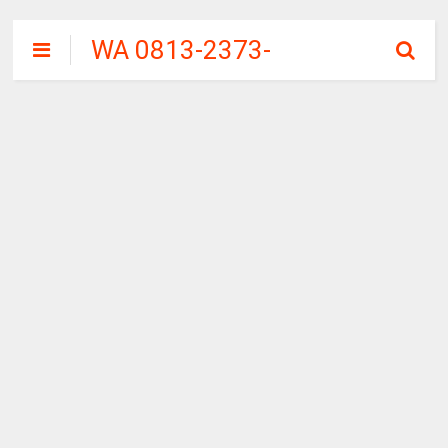
WA 0813-2373-
9973 | WALINI
CIWALINI AIR
PANAS ALAMI
TERBERSIH
CIWIDEY
BANDUNG