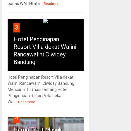
panas WALINI ata...
Readmore
3
Hotel Penginapan
Resort Villa dekat Walini
Rancawalini Ciwidey
Bandung
Hotel Penginapan Resort Villa dekat
Walini Rancawalini Ciwidey Bandung
Mencari informasi tentang Hotel
Penginapan Resort Villa dekat
Wal...
Readmore
4
Harga Tiket Masuk