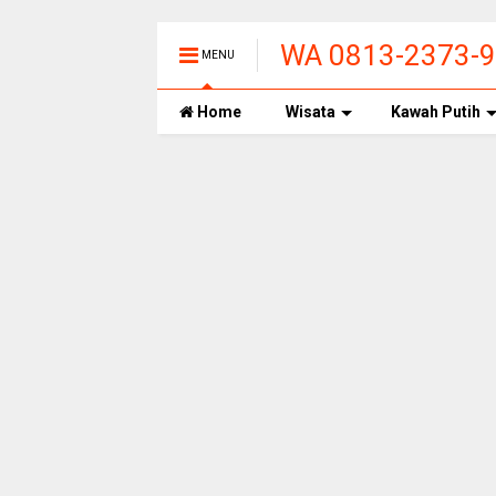
WA 0813-2373-99
MENU
PANAS ALAMI T
Home
Wisata
Kawah Putih
BANDUNG