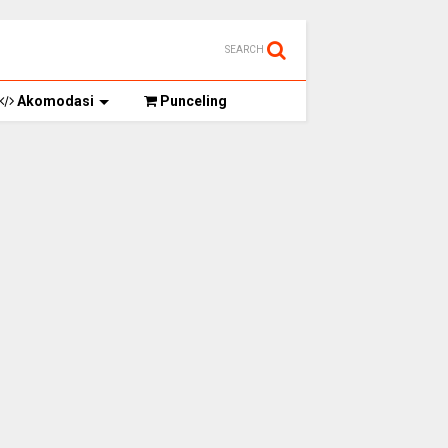
SEARCH
Akomodasi
Punceling