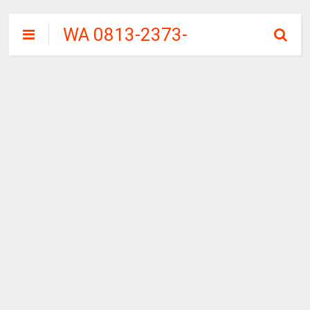
WA 0813-2373-
9973 | WALINI
CIWALINI AIR
PANAS ALAMI
TERBERSIH
CIWIDEY
BANDUNG