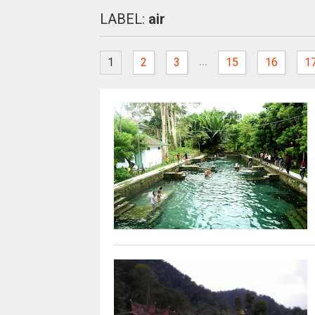
LABEL:
air
...
1
2
3
15
16
1