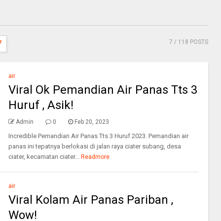
7
/ 118 POSTS
7
air
Viral Ok Pemandian Air Panas Tts 3
Huruf , Asik!
Admin
0
Feb 20, 2023
Incredible Pemandian Air Panas Tts 3 Huruf 2023. Pemandian air
panas ini tepatnya berlokasi di jalan raya ciater subang, desa
ciater, kecamatan ciater...
Readmore
air
Viral Kolam Air Panas Pariban ,
Wow!