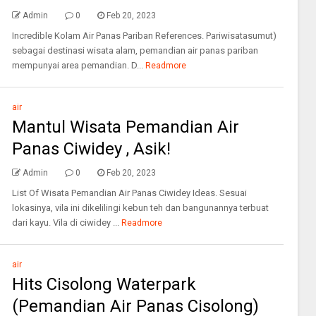
Admin
0
Feb 20, 2023
Incredible Kolam Air Panas Pariban References. Pariwisatasumut)
sebagai destinasi wisata alam, pemandian air panas pariban
mempunyai area pemandian. D...
Readmore
air
Mantul Wisata Pemandian Air
Panas Ciwidey , Asik!
Admin
0
Feb 20, 2023
List Of Wisata Pemandian Air Panas Ciwidey Ideas. Sesuai
lokasinya, vila ini dikelilingi kebun teh dan bangunannya terbuat
dari kayu. Vila di ciwidey ...
Readmore
air
Hits Cisolong Waterpark
(Pemandian Air Panas Cisolong)