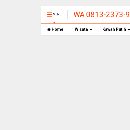
WA 0813-2373-99
MENU
PANAS ALAMI T
Home
Wisata
Kawah Putih
BANDUNG