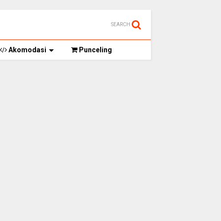
SEARCH
Akomodasi
Punceling