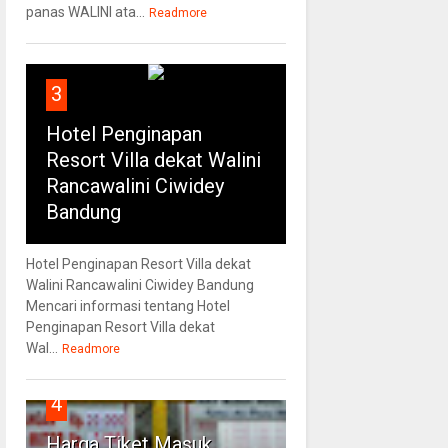
panas WALINI ata...
Readmore
3
Hotel Penginapan
Resort Villa dekat Walini
Rancawalini Ciwidey
Bandung
Hotel Penginapan Resort Villa dekat
Walini Rancawalini Ciwidey Bandung
Mencari informasi tentang Hotel
Penginapan Resort Villa dekat
Wal...
Readmore
4
Harga Tiket Masuk