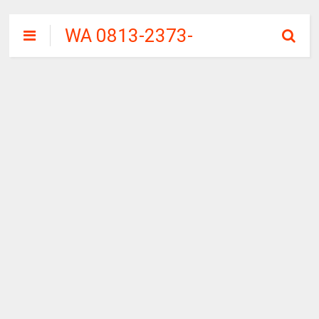
WA 0813-2373-
9973 | WALINI
CIWALINI AIR
PANAS ALAMI
TERBERSIH
CIWIDEY
BANDUNG