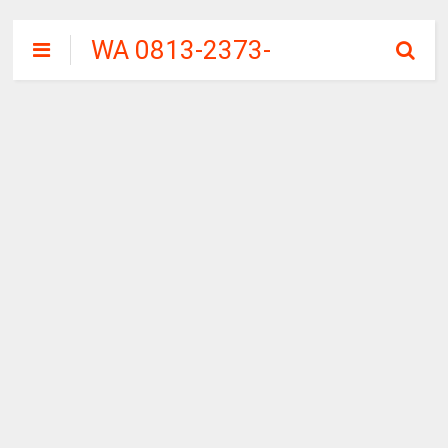
WA 0813-2373-
9973 | WALINI
CIWALINI AIR
PANAS ALAMI
TERBERSIH
CIWIDEY
BANDUNG