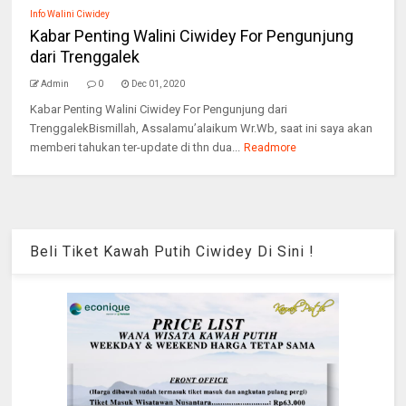
Info Walini Ciwidey
Kabar Penting Walini Ciwidey For Pengunjung
dari Trenggalek
Admin
0
Dec 01, 2020
Kabar Penting Walini Ciwidey For Pengunjung dari
TrenggalekBismillah, Assalamu’alaikum Wr.Wb, saat ini saya akan
memberi tahukan ter-update di thn dua...
Readmore
Beli Tiket Kawah Putih Ciwidey Di Sini !