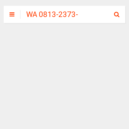
WA 0813-2373-
9973 | WALINI
CIWALINI AIR
PANAS ALAMI
TERBERSIH
CIWIDEY
BANDUNG