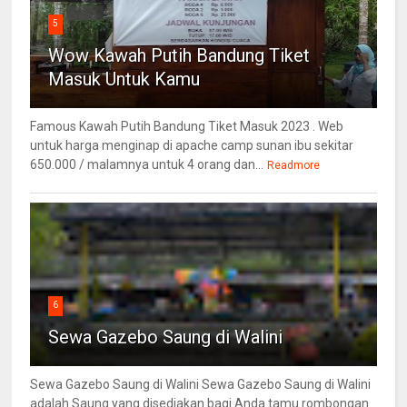
5
Wow Kawah Putih Bandung Tiket
Masuk Untuk Kamu
Famous Kawah Putih Bandung Tiket Masuk 2023 . Web
untuk harga menginap di apache camp sunan ibu sekitar
650.000 / malamnya untuk 4 orang dan...
Readmore
6
Sewa Gazebo Saung di Walini
Sewa Gazebo Saung di Walini Sewa Gazebo Saung di Walini
adalah Saung yang disediakan bagi Anda tamu rombongan