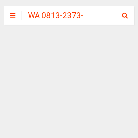
WA 0813-2373-
9973 | WALINI
CIWALINI AIR
PANAS ALAMI
TERBERSIH
CIWIDEY
BANDUNG