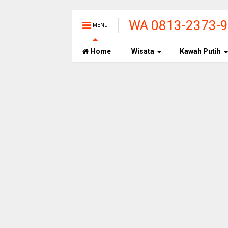
WA 0813-2373-99
MENU
PANAS ALAMI T
Home
Wisata
Kawah Putih
BANDUNG