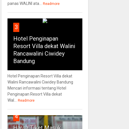
panas WALINI ata...
Readmore
3
Hotel Penginapan
Resort Villa dekat Walini
Rancawalini Ciwidey
Bandung
Hotel Penginapan Resort Villa dekat
Walini Rancawalini Ciwidey Bandung
Mencari informasi tentang Hotel
Penginapan Resort Villa dekat
Wal...
Readmore
4
Harga Tiket Masuk