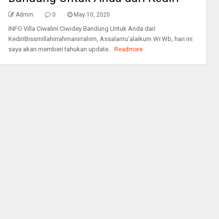
Admin
0
May 10, 2020
INFO Villa Ciwalini Ciwidey Bandung Untuk Anda dari
KediriBissmillahirrahmanirrahim, Assalamu’alaikum Wr.Wb, hari ini
saya akan memberi tahukan update...
Readmore