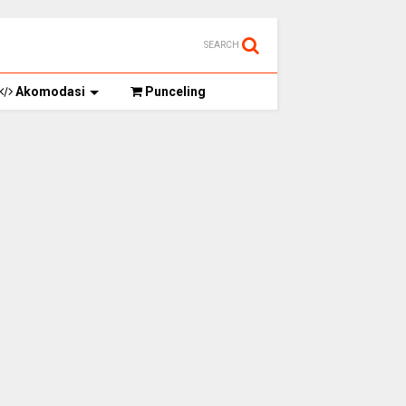
SEARCH
Akomodasi
Punceling