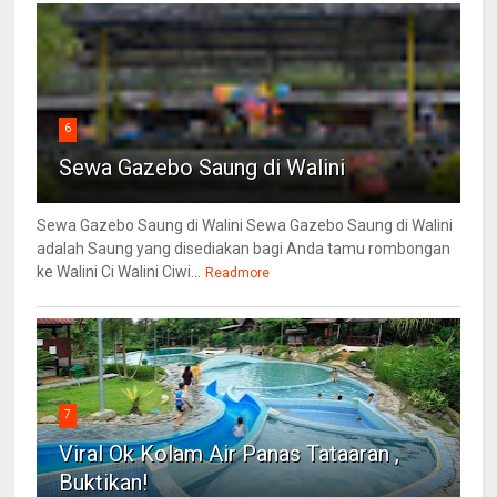
6
Sewa Gazebo Saung di Walini
Sewa Gazebo Saung di Walini Sewa Gazebo Saung di Walini
adalah Saung yang disediakan bagi Anda tamu rombongan
ke Walini Ci Walini Ciwi...
Readmore
7
Viral Ok Kolam Air Panas Tataaran ,
Buktikan!