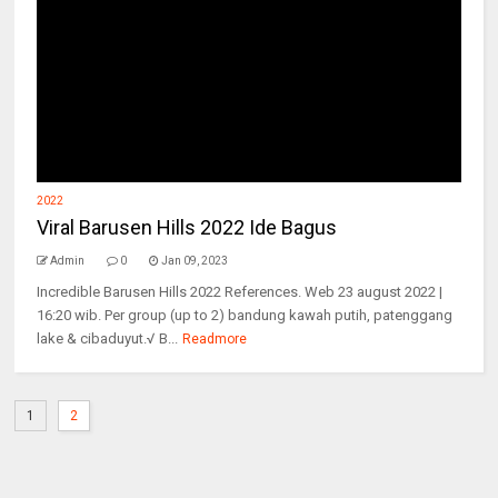
2022
Viral Barusen Hills 2022 Ide Bagus
Admin
0
Jan 09, 2023
Incredible Barusen Hills 2022 References. Web 23 august 2022 |
16:20 wib. Per group (up to 2) bandung kawah putih, patenggang
lake & cibaduyut.√ B...
Readmore
1
2