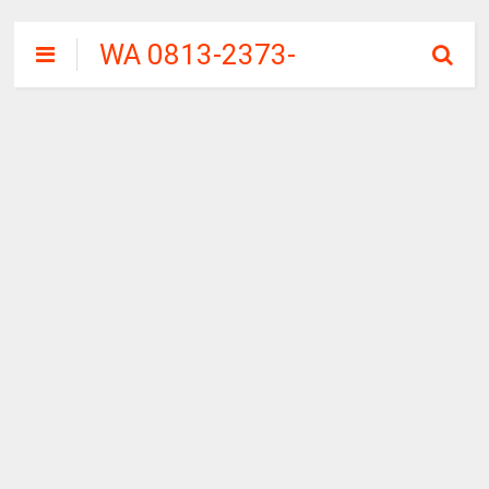
WA 0813-2373-
9973 | WALINI
CIWALINI AIR
PANAS ALAMI
TERBERSIH
CIWIDEY
BANDUNG