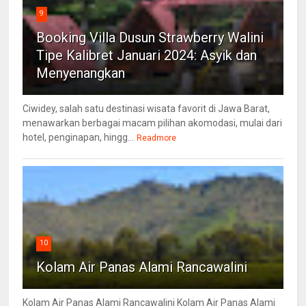
9
Booking Villa Dusun Strawberry Walini
Tipe Kalibret Januari 2024: Asyik dan
Menyenangkan
Ciwidey, salah satu destinasi wisata favorit di Jawa Barat,
menawarkan berbagai macam pilihan akomodasi, mulai dari
hotel, penginapan, hingg...
Readmore
10
Kolam Air Panas Alami Rancawalini
Kolam Air Panas Alami Rancawalini Kolam Air Panas Alami