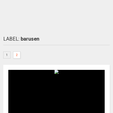
LABEL:
barusen
1
2