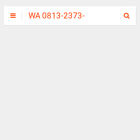
WA 0813-2373-
9973 | WALINI
CIWALINI AIR
PANAS ALAMI
TERBERSIH
CIWIDEY
BANDUNG