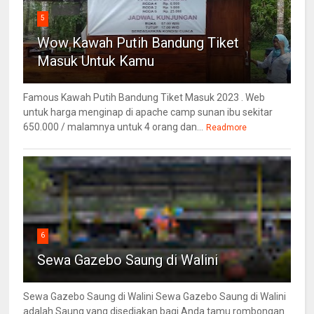
5
Wow Kawah Putih Bandung Tiket
Masuk Untuk Kamu
Famous Kawah Putih Bandung Tiket Masuk 2023 . Web
untuk harga menginap di apache camp sunan ibu sekitar
650.000 / malamnya untuk 4 orang dan...
Readmore
6
Sewa Gazebo Saung di Walini
Sewa Gazebo Saung di Walini Sewa Gazebo Saung di Walini
adalah Saung yang disediakan bagi Anda tamu rombongan