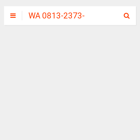
WA 0813-2373-
9973 | WALINI
CIWALINI AIR
PANAS ALAMI
TERBERSIH
CIWIDEY
BANDUNG